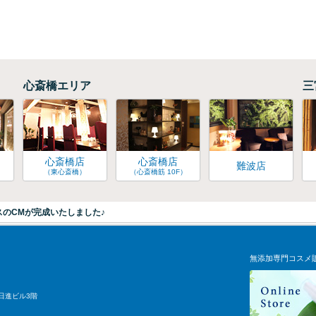
心斎橋エリア
三
心斎橋店
心斎橋店
難波店
（東心斎橋）
（心斎橋筋 10F）
のCMが完成いたしました♪
無添加専門コスメ
8日進ビル3階