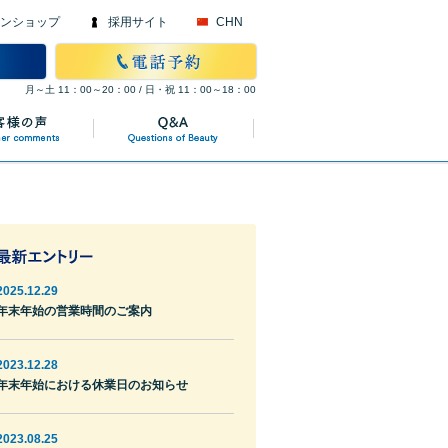
ンショップ
採用サイト
CHN
月～土 11：00～20：00 / 日・祝 11：00～18：00
覧
お客様の声
Q&A
2025.12.29
年末年始の営業時間のご案内
2023.12.28
年末年始における休業日のお知らせ
2023.08.25