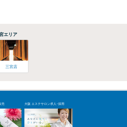
宮エリア
三宮店
販売
大阪 エステサロン求人･採用