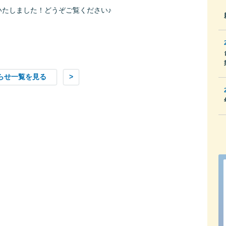
いたしました！どうぞご覧ください♪
らせ一覧を見る
>