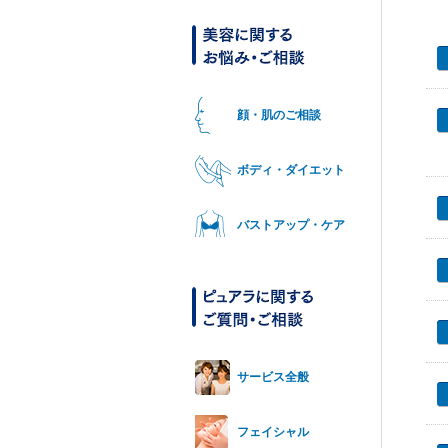
顔・肌のご相談
ボディ・ダイエット
バストアップ・ケア
サービス全般
フェイシャル