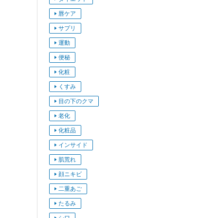
唇ケア
サプリ
運動
便秘
化粧
くすみ
目の下のクマ
老化
化粧品
インサイド
肌荒れ
顔ニキビ
二重あご
たるみ