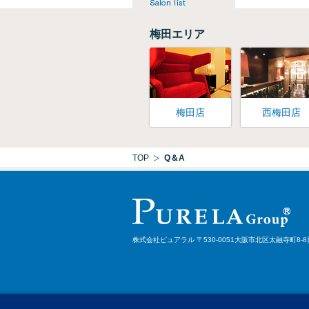
梅田エリア
梅田店
西梅田店
TOP
Q＆A
株式会社ピュアラル 〒530-0051大阪市北区太融寺町8-