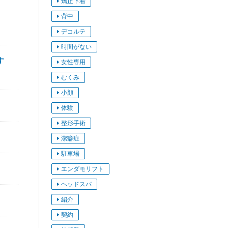
矯正下着
背中
デコルテ
時間がない
す
女性専用
むくみ
小顔
体験
整形手術
潔癖症
駐車場
エンダモリフト
ヘッドスパ
紹介
契約