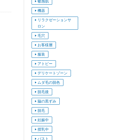
敏感肌
機器
リラクゼーションサ
ロン
毛穴
お客様層
服装
アトピー
デリケートゾーン
ムダ毛の脱色
脱毛後
脇の黒ずみ
脱毛
妊娠中
授乳中
バスト