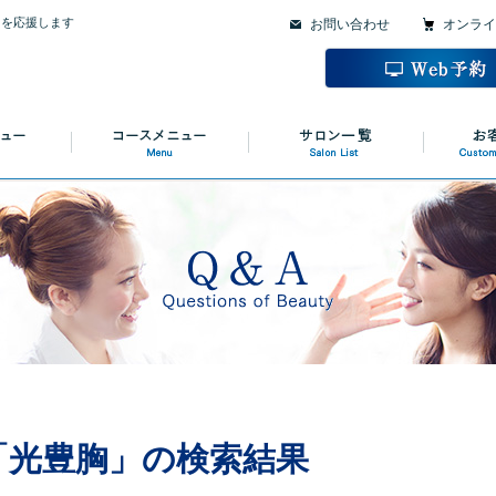
を応援します
お問い合わせ
オンライ
いて
体験メニュー
コースメニュー
サロン一
「光豊胸」の検索結果