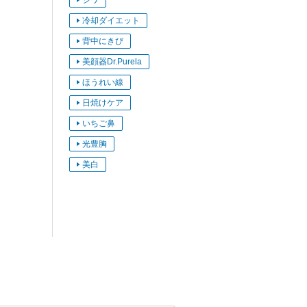
シワ
冷却ダイエット
背中にきび
美顔器Dr.Purela
ほうれい線
日焼けケア
いちご鼻
光豊胸
美白