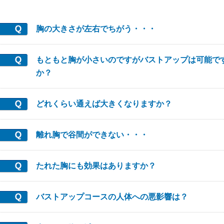
胸の大きさが左右でちがう・・・
もともと胸が小さいのですがバストアップは可能で
か？
どれくらい通えば大きくなりますか？
離れ胸で谷間ができない・・・
たれた胸にも効果はありますか？
バストアップコースの人体への悪影響は？