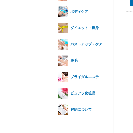
ボディケア
ダイエット・痩身
バストアップ・ケア
脱毛
ブライダルエステ
ピュアラ化粧品
解約について