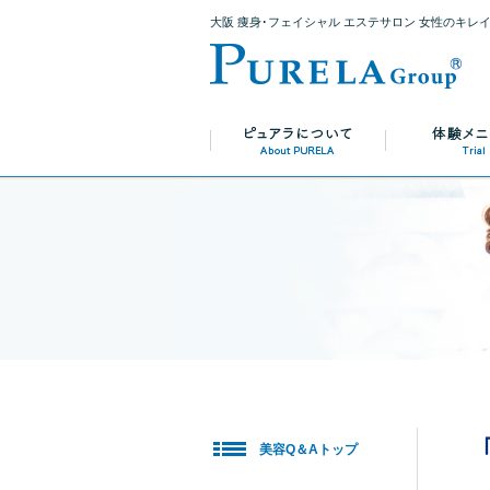
大阪 痩身･フェイシャル エステサロン
女性のキレイ
ピュアラにつ
美容Q＆Aトップ