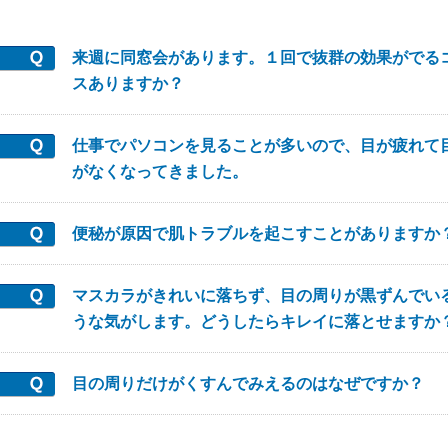
来週に同窓会があります。１回で抜群の効果がでる
スありますか？
仕事でパソコンを見ることが多いので、目が疲れて
がなくなってきました。
便秘が原因で肌トラブルを起こすことがありますか
マスカラがきれいに落ちず、目の周りが黒ずんでい
うな気がします。どうしたらキレイに落とせますか
目の周りだけがくすんでみえるのはなぜですか？