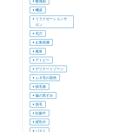
敏感肌
機器
リラクゼーションサ
ロン
毛穴
お客様層
服装
アトピー
デリケートゾーン
ムダ毛の脱色
脱毛後
脇の黒ずみ
脱毛
妊娠中
授乳中
バスト