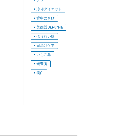
シワ
冷却ダイエット
背中にきび
美顔器Dr.Purela
ほうれい線
日焼けケア
いちご鼻
光豊胸
美白