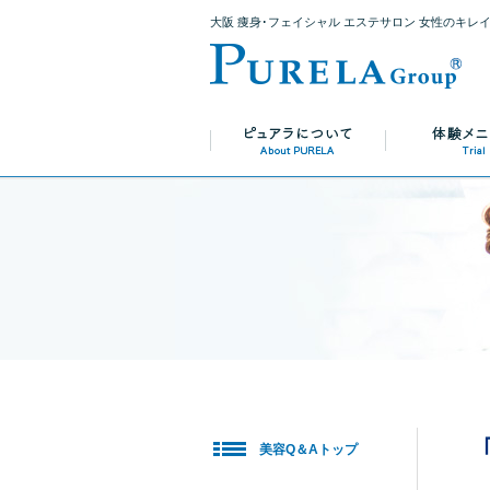
大阪 痩身･フェイシャル エステサロン
女性のキレイ
ピュアラにつ
美容Q＆Aトップ