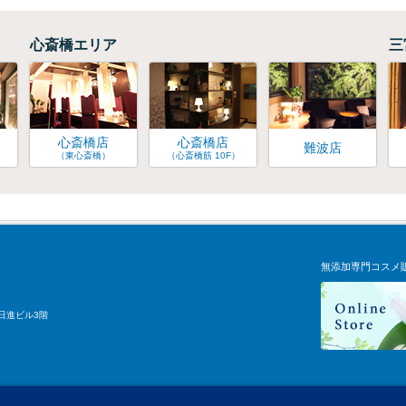
心斎橋エリア
三
心斎橋店
心斎橋店
難波店
（東心斎橋）
（心斎橋筋 10F）
無添加専門コスメ
8日進ビル3階