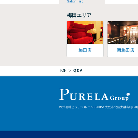
梅田エリア
梅田店
西梅田店
TOP
Q＆A
株式会社ピュアラル 〒530-0051大阪市北区太融寺町8-