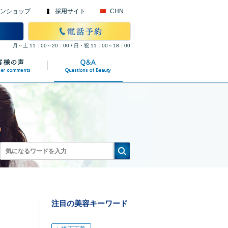
ンショップ
採用サイト
CHN
月～土 11：00～20：00 / 日・祝 11：00～18：00
覧
お客様の声
Q&A
注目の美容キーワード