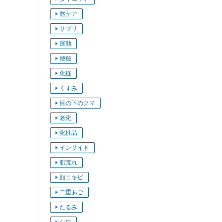
唇ケア
サプリ
運動
便秘
化粧
くすみ
目の下のクマ
老化
化粧品
インサイド
肌荒れ
顔ニキビ
二重あご
たるみ