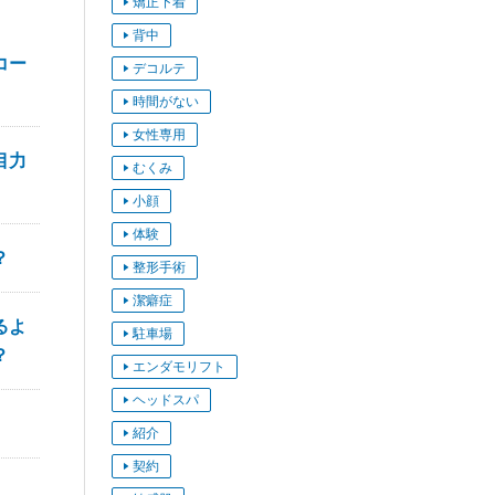
矯正下着
背中
コー
デコルテ
時間がない
女性専用
目力
むくみ
小顔
体験
？
整形手術
潔癖症
るよ
駐車場
？
エンダモリフト
ヘッドスパ
紹介
契約