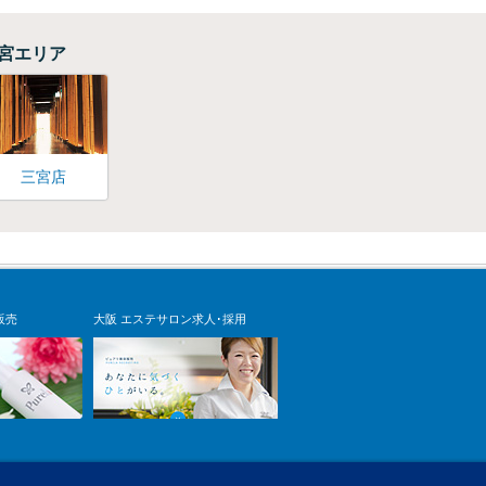
宮エリア
三宮店
販売
大阪 エステサロン求人･採用