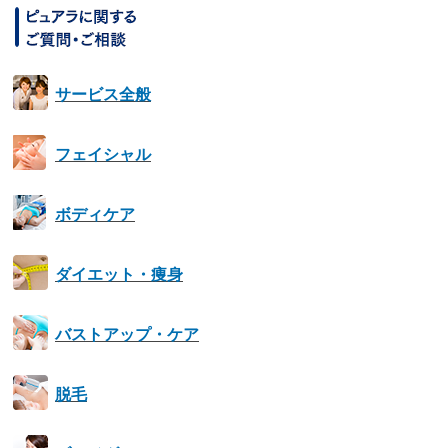
サービス全般
フェイシャル
ボディケア
ダイエット・痩身
バストアップ・ケア
脱毛