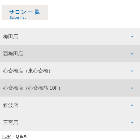
梅田店
西梅田店
心斎橋店
（東心斎橋）
心斎橋店
（心斎橋筋 10F）
難波店
三宮店
TOP
Q＆A