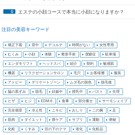
エステの小顔コースで本当に小顔になりますか？
注目の美容キーワード
矯正下着
背中
デコルテ
時間がない
女性専用
むくみ
小顔
体験
整形手術
潔癖症
駐車場
エンダモリフト
ヘッドスパ
紹介
契約
敏感肌
機器
リラクゼーションサロン
毛穴
お客様層
服装
アトピー
デリケートゾーン
ムダ毛の脱色
脱毛後
脇の黒ずみ
脱毛
妊娠中
授乳中
バスト
生理
ヒザ
ヒジ
EDM-6
食事
部分痩せ
サーモシェイプ
完全個室
冷え性
ニキビ
おしり
二の腕
足
筋肉
ダイエット
唇ケア
サプリ
運動
便秘
化粧
くすみ
目の下のクマ
老化
化粧品