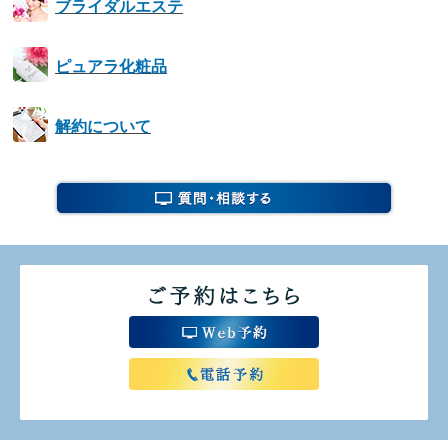
ブライダルエステ
ピュアラ化粧品
解約について