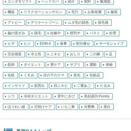
エンダモリフト
ヘッドスパ
紹介
契約
敏感肌
機器
リラクゼーションサロン
毛穴
お客様層
服装
アトピー
デリケートゾーン
ムダ毛の脱色
脱毛後
脇の黒ずみ
脱毛
妊娠中
授乳中
バスト
生理
ヒザ
ヒジ
EDM-6
食事
部分痩せ
サーモシェイプ
完全個室
冷え性
ニキビ
おしり
二の腕
足
筋肉
ダイエット
唇ケア
サプリ
運動
便秘
化粧
くすみ
目の下のクマ
老化
化粧品
インサイド
肌荒れ
顔ニキビ
二重あご
たるみ
シワ
冷却ダイエット
背中にきび
美顔器Dr.Purela
ほうれい線
日焼けケア
いちご鼻
光豊胸
美白