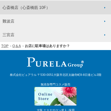
心斎橋店
（心斎橋筋 10F）
難波店
三宮店
TOP
Q＆A
お店に駐車場はありますか？
株式会社ピュアラル 〒530-0051大阪市北区太融寺町8-8日進ビル3階
無添加専門コスメ販売
大阪 エステサロン求人･採用