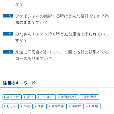
か？
フェイシャルの施術する時はどんな格好ですか？私
服のままですか？
みなさんエステへ行く時どんな服装で来られていま
すか？
来週に同窓会があります。１回で抜群の効果がでる
コースありますか？
矯正下着
背中
デコルテ
時間がない
女性専用
むくみ
小顔
体験
整形手術
潔癖症
駐車場