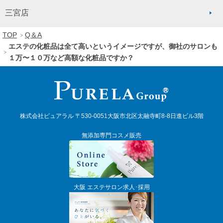
三宮店
TOP
Q＆A
エステの化粧品は全て高いというイメージですが、御社のサロンも
１万〜１０万など高額な化粧品ですか？
株式会社ピュアラル 〒530-0051大阪市北区太融寺町8-8日進ビル3階
無添加専門コスメ販売
大阪 エステサロン求人･採用