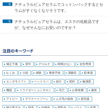
ナチュラルピュアセラムでコットンパックするとセ
ラムがすぐなくなりそうです。
ナチュラルピュアセラムは、エステの化粧品です
が、なぜそんなにお安いのですか？
矯正下着
背中
デコルテ
時間がない
女性専用
むくみ
小顔
体験
整形手術
潔癖症
駐車場
エンダモリフト
ヘッドスパ
紹介
契約
敏感肌
機器
リラクゼーションサロン
毛穴
お客様層
服装
アトピー
デリケートゾーン
ムダ毛の脱色
脱毛後
脇の黒ずみ
脱毛
妊娠中
授乳中
バスト
生理