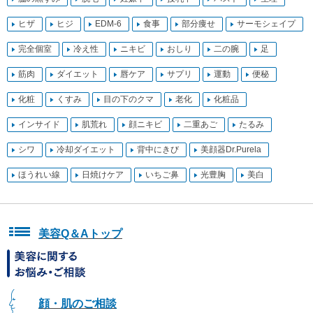
ヒザ
ヒジ
EDM-6
食事
部分痩せ
サーモシェイプ
完全個室
冷え性
ニキビ
おしり
二の腕
足
筋肉
ダイエット
唇ケア
サプリ
運動
便秘
化粧
くすみ
目の下のクマ
老化
化粧品
インサイド
肌荒れ
顔ニキビ
二重あご
たるみ
シワ
冷却ダイエット
背中にきび
美顔器Dr.Purela
ほうれい線
日焼けケア
いちご鼻
光豊胸
美白
美容Q＆Aトップ
顔・肌のご相談