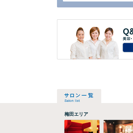
梅田エリア