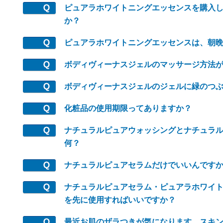
ピュアラホワイトニングエッセンスを購入
か？
ピュアラホワイトニングエッセンスは、朝
ボディヴィーナスジェルのマッサージ方法
ボディヴィーナスジェルのジェルに緑のつ
化粧品の使用期限ってありますか？
ナチュラルピュアウォッシングとナチュラ
何？
ナチュラルピュアセラムだけでいいんです
ナチュラルピュアセラム・ピュアラホワイ
を先に使用すればいいですか？
最近お肌のザラつきが気になります。スキ