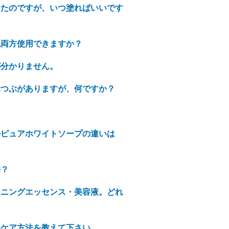
したのですが、いつ塗ればいいです
晩両方使用できますか？
が分かりません。
ぶつぶがありますが、何ですか？
ルピュアホワイトソープの違いは
か？
トニングエッセンス・美容液。どれ
ンケア方法を教えて下さい。