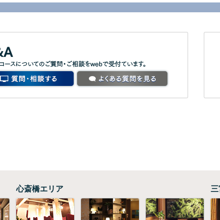
心斎橋エリア
三