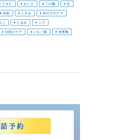
ニキビ
おしり
二の腕
足
化粧
くすみ
目の下のクマ
あご
たるみ
シワ
日焼けケア
いちご鼻
光豊胸