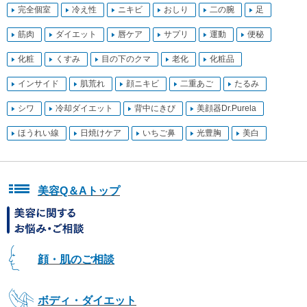
完全個室
冷え性
ニキビ
おしり
二の腕
足
筋肉
ダイエット
唇ケア
サプリ
運動
便秘
化粧
くすみ
目の下のクマ
老化
化粧品
インサイド
肌荒れ
顔ニキビ
二重あご
たるみ
シワ
冷却ダイエット
背中にきび
美顔器Dr.Purela
ほうれい線
日焼けケア
いちご鼻
光豊胸
美白
美容Q＆Aトップ
顔・肌のご相談
ボディ・ダイエット