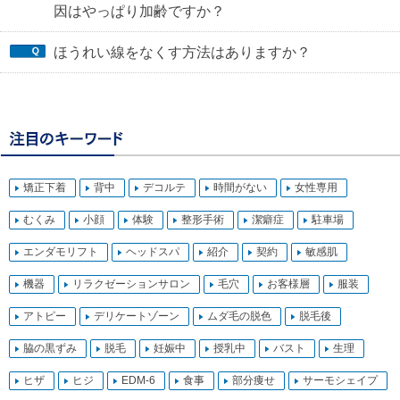
因はやっぱり加齢ですか？
ほうれい線をなくす方法はありますか？
矯正下着
背中
デコルテ
時間がない
女性専用
むくみ
小顔
体験
整形手術
潔癖症
駐車場
エンダモリフト
ヘッドスパ
紹介
契約
敏感肌
機器
リラクゼーションサロン
毛穴
お客様層
服装
アトピー
デリケートゾーン
ムダ毛の脱色
脱毛後
脇の黒ずみ
脱毛
妊娠中
授乳中
バスト
生理
ヒザ
ヒジ
EDM-6
食事
部分痩せ
サーモシェイプ